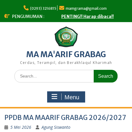
Skip
to
(0293) 3216815
mamgrama@gmail.com
content
PENGUMUMAN :
PENTING!! Harap dibaca!!
MA MA'ARIF GRABAG
Cerdas, Terampil, dan Berakhlaqul Kharimah
Search
for:
Menu
PPDB MA MAARIF GRABAG 2026/2027
5 Mei 2026
Agung Siswanto